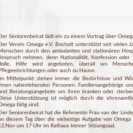
Der Seniorenbeirat lädt ein zu einem Vortrag über Omega
Der Verein Omega e.V. Bocholt unterstützt seit vielen
Menschen durch den ambulanten und stationären Hospiz
Anspruch nehmen, denn Nationalität, Konfession oder 
Rolle. Hilfe wird angeboten, überall wo Mensch
Pflegeeinrichtungen oder auch zu Hause.
Im Mittelpunkt stehen immer die Bedürfnisse und W
ihnen nahestehenden Personen. Familienangehörige un
und Beratungsangebote um ihren kranken oder sterbe
Diese Unterstützung ist möglich durch die ehrenamtl
Omega tätig sind.
Der Seniorenbeirat hat die Referentin Frau van der Li
an diesem Tag über die vielseitige Aufgabe von Omega b
12.Nov um 17 Uhr im Rathaus kleiner Sitzungsaal.