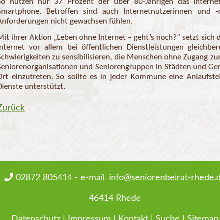
So nutzen nur 37 Prozent der über 80-Jährigen das Internet
Smartphone. Betroffen sind auch Internetnutzerinnen und -n
Anforderungen nicht gewachsen fühlen.
Mit ihrer Aktion „Leben ohne Internet – geht’s noch?“ setzt sich
Internet vor allem bei öffentlichen Dienstleistungen gleichbere
Schwierigkeiten zu sensibilisieren, die Menschen ohne Zugang z
Seniorenorganisationen und Seniorengruppen in Städten und Gem
Ort einzutreten. So sollte es in jeder Kommune eine Anlaufstel
Dienste unterstützt.
Zurück
02872 805414
- e-mail.
info@seniorenbeirat-rhede.
46414 Rhede
Datenschutz
|
Impressum
|
Kontakt
|
Suche
|
Sitemap