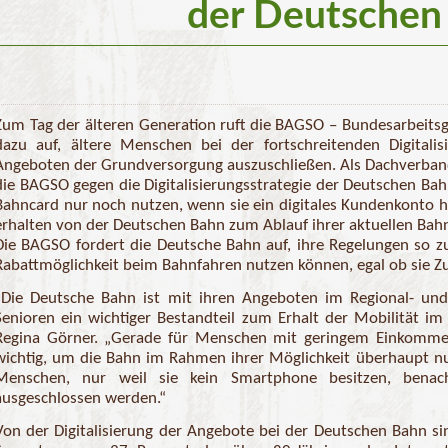
der Deutschen
Zum Tag der älteren Generation ruft die BAGSO – Bundesarbeits
dazu auf, ältere Menschen bei der fortschreitenden Digitali
Angeboten der Grundversorgung auszuschließen. Als Dachverband
die BAGSO gegen die Digitalisierungsstrategie der Deutschen Bah
Bahncard nur noch nutzen, wenn sie ein digitales Kundenkonto 
erhalten von der Deutschen Bahn zum Ablauf ihrer aktuellen Ba
Die BAGSO fordert die Deutsche Bahn auf, ihre Regelungen so z
Rabattmöglichkeit beim Bahnfahren nutzen können, egal ob sie Z
„Die Deutsche Bahn ist mit ihren Angeboten im Regional- und
Senioren ein wichtiger Bestandteil zum Erhalt der Mobilität im 
Regina Görner. „Gerade für Menschen mit geringem Einkomme
wichtig, um die Bahn im Rahmen ihrer Möglichkeit überhaupt nut
Menschen, nur weil sie kein Smartphone besitzen, benach
ausgeschlossen werden.“
Von der Digitalisierung der Angebote bei der Deutschen Bahn si