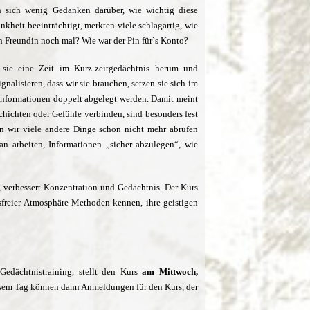
 sich wenig Gedanken darüber, wie wichtig diese
nkheit beeinträchtigt, merkten viele schlagartig, wie
en Freundin noch mal? Wie war der Pin für`s Konto?
 sie eine Zeit im Kurz-zeitgedächtnis herum und
alisieren, dass wir sie brauchen, setzen sie sich im
n Informationen doppelt abgelegt werden. Damit meint
ichten oder Gefühle verbinden, sind besonders fest
nn wir viele andere Dinge schon nicht mehr abrufen
n arbeiten, Informationen „sicher abzulegen“, wie
 verbessert Konzentration und Gedächtnis. Der Kurs
sfreier Atmos
phäre Methoden kennen, ihre geis
tigen
 Gedächtnistraining, stellt den Kurs
am Mittwoch,
esem Tag können dann Anmeldungen für den Kurs, der