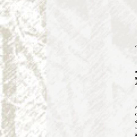
S
g
d
S
G
d
s
ä