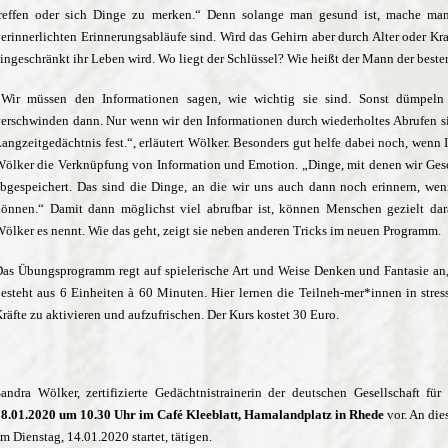
treffen oder sich Dinge zu merken.“ Denn solange man gesund ist, mache man
erinnerlichten Erinnerungsabläufe sind. Wird das Gehirn aber durch Alter oder Kra
ingeschränkt ihr Leben wird. Wo liegt der Schlüssel? Wie heißt der Mann der best
„
Wir müssen den Informationen sagen, wie wichtig sie sind. Sonst dümpeln
erschwinden dann. Nur wenn wir den Informationen durch wiederholtes Abrufen sign
angzeitgedächtnis fest.“, erläutert Wölker. Besonders gut helfe dabei noch, wen
ölker die Verknüpfung von Information und Emotion. „Dinge, mit denen wir Gesch
bgespeichert. Das sind die Dinge, an die wir uns auch dann noch erinnern, we
önnen.“ Damit dann möglichst viel abrufbar ist, können Menschen gezielt dara
ölker es nennt. Wie das geht, zeigt sie neben anderen Tricks im neuen Programm.
as Übungsprogramm regt auf spielerische Art und Weise Denken und Fantasie an,
esteht aus 6 Einheiten à 60 Minuten. Hier lernen die Teilneh-mer*innen in stres
räfte zu aktivieren und aufzufrischen. Der Kurs kostet 30 Euro.
andra Wölker, zertifizierte Gedächtnistrainerin der deutschen Gesellschaft für
8.01.2020 um 10.30 Uhr im Café Kleeblatt, Hamalandplatz in Rhede
vor. An di
m Dienstag, 14.01.2020 startet, tätigen.