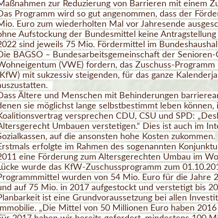
Maßnahmen zur Reduzierung von Barrieren mit einem Zu
Das Programm wird so gut angenommen, dass der Förder
Mio. Euro zum wiederholten Mal vor Jahresende ausgeschö
ohne Aufstockung der Bundesmittel keine Antragstellung 
2022 sind jeweils 75 Mio. Fördermittel im Bundeshaushal
Die BAGSO – Bundesarbeitsgemeinschaft der Senioren-
Wohneigentum (VWE) fordern, das Zuschuss-Programm de
(KfW) mit sukzessiv steigenden, für das ganze Kalenderj
auszustatten.
Dass Ältere und Menschen mit Behinderungen barriere
denen sie möglichst lange selbstbestimmt leben können, 
Koalitionsvertrag versprechen CDU, CSU und SPD: „De
Altersgerecht Umbauen verstetigen.“ Dies ist auch im In
Sozialkassen, auf die ansonsten hohe Kosten zukommen.
Erstmals erfolgte im Rahmen des sogenannten Konjunktur
2011 eine Förderung zum Altersgerechten Umbau im Wo
Lücke wurde das KfW-Zuschussprogramm zum 01.10.2014
Programmmittel wurden von 54 Mio. Euro für die Jahre 2
und auf 75 Mio. in 2017 aufgestockt und verstetigt bis 2
Planbarkeit ist eine Grundvoraussetzung bei allen Inves
Immobilie. „Die Mittel von 50 Millionen Euro haben 2016 