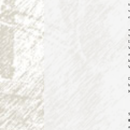
v
e
v
L
W
a
k
W
D
b
K
S
0
a