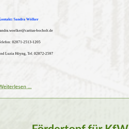
Kontakt: Sandra Wölker
andra.woelker@caritas-bocholt.de
elefon:
02871-2513-1205
nd Luzia Höyng, Tel. 02872-2597
Wenn
Weiterlesen …
der
Knoten
im
Taschentuch
nicht
mehr
reicht