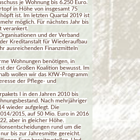
schuss je Wohnung bis 6.250 Euro.
topf in Höhe von insgesamt 75
pft ist. Im letzten Quartal 2019 ist
mehr möglich. Für nächstes Jahr bis
t verankert.
Organisationen und der Verband
r Kreditanstalt für Wiederaufbau
ahr ausreichenden Finanzmitteln
arme Wohnungen benötigen, in
ist der Großen Koalition bewusst. Im
shalb wollen wir das KfW-Programm
teresse der Pflege- und
pakets I in den Jahren 2010 bis
hnungsbestand. Nach mehrjähriger
 wieder aufgelegt. Die
014/2015, auf 50 Mio. Euro in 2016
022, aber in gleicher Höhe.
titionsentscheidungen rund um die
nur bis zur Jahresmitte gereicht.