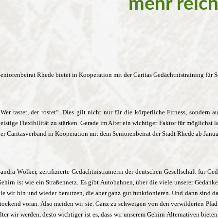
mehr reich
eniorenbeirat Rhede bietet in Kooperation mit der Caritas Gedächtnistraining für 
„
Wer rastet, der rostet“. Dies gilt nicht nur für die körperliche Fitness, sondern 
eistige Flexibilität zu stärken. Gerade im Alter ein wichtiger Faktor für möglichs
er Caritasverband in Kooperation mit dem Seniorenbeirat der Stadt Rhede ab Januar
andra Wölker, zertifizierte Gedächtnistrainerin der deutschen Gesellschaft für Ge
ehirn ist wie ein Straßennetz. Es gibt Autobahnen, über die viele unserer Gedanke
ie wir hin und wieder benutzen, die aber ganz gut funktionieren. Und dann sind 
tockend voran. Also meiden wir sie. Ganz zu schweigen von den verwilderten Pfade
lter wir werden, desto wichtiger ist es, dass wir unserem Gehirn Alternativen bie