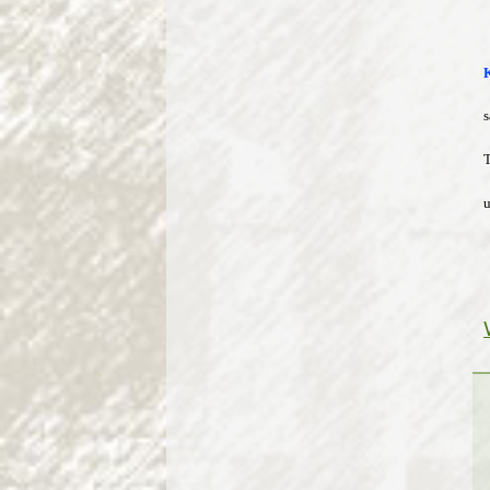
s
T
u